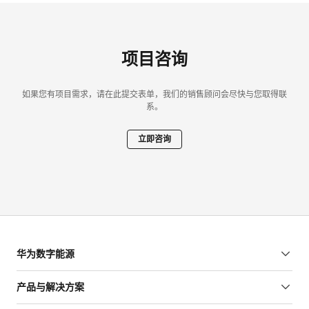
项目咨询
如果您有项目需求，请在此提交表单，我们的销售顾问会尽快与您取得联
系。
立即咨询
华为数字能源
产品与解决方案