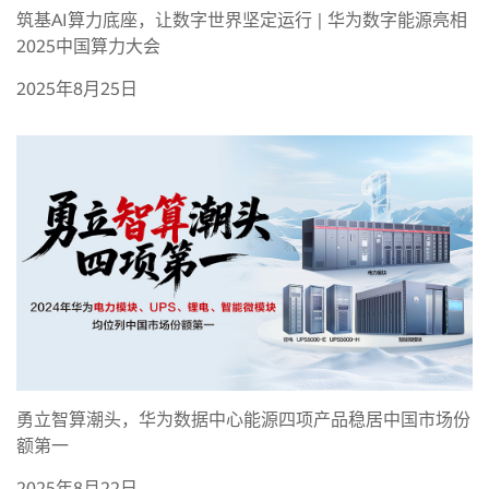
筑基AI算力底座，让数字世界坚定运行 | 华为数字能源亮相
2025中国算力大会
2025年8月25日
勇立智算潮头，华为数据中心能源四项产品稳居中国市场份
额第一
2025年8月22日