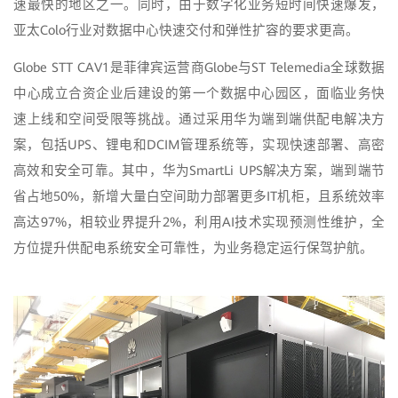
速最快的地区之一。同时，由于数字化业务短时间快速爆发，
亚太Colo行业对数据中心快速交付和弹性扩容的要求更高。
Globe STT CAV1是菲律宾运营商Globe与ST Telemedia全球数据
中心成立合资企业后建设的第一个数据中心园区，面临业务快
速上线和空间受限等挑战。通过采用华为端到端供配电解决方
案，包括UPS、锂电和DCIM管理系统等，实现快速部署、高密
高效和安全可靠。其中，华为SmartLi UPS解决方案，端到端节
省占地50%，新增大量白空间助力部署更多IT机柜，且系统效率
高达97%，相较业界提升2%，利用AI技术实现预测性维护，全
方位提升供配电系统安全可靠性，为业务稳定运行保驾护航。