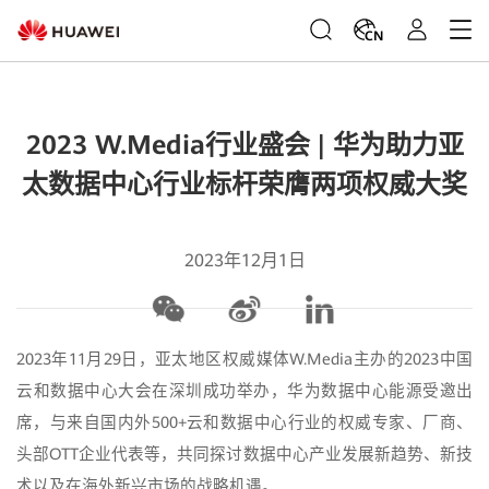
CN
2023 W.Media行业盛会 | 华为助力亚
太数据中心行业标杆荣膺两项权威大奖
2023年12月1日
2023年11月29日，亚太地区权威媒体W.Media主办的2023中国
云和数据中心大会在深圳成功举办，华为数据中心能源受邀出
席，与来自国内外500+云和数据中心行业的权威专家、厂商、
头部OTT企业代表等，共同探讨数据中心产业发展新趋势、新技
术以及在海外新兴市场的战略机遇。