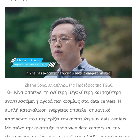
Zhang Song, Αναπληρωτής Πρόεδρος της TGGC
《Η Κίνα αποτελεί τη δεύτερη μεγαλύτερη και ταχύτερα
αναπτυσσόμενη αγορά παγκοσμίως στα data centers. Η
υψηλή κατανάλωση ενέργειας αποτελεί σημαντικό
παράγοντα που περιορίζει την ανάπτυξη των data centers.
Με στόχο την ανάπτυξη πράσινων data centers και την
εξοικονόμηση ενέργειας, η TGGC και η CAICT συγκέντρωσαν