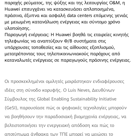
παροχής ρεύματος, της ψύξης και της λειτουργίας O&M, η
Huawei επιτυγχάνει να κατασκευάσει απλοποιημένα,
πράσινα, έξυπνα και ασφαλή data centers επόμενης γενιάς
με μειωμένη κατανάλωση ενέργειας και σύντομο χρόνο
υλοποίησης.
Παραγωγή ενέργειας: Η Huawei βοηθά τις εταιρείες κινητής
τηλεφωνίας να αναπτύξουν Φ/Β συστήματα στις
υπάρχουσες τοποθεσίες και τις αίθουσες εξοπλισμού,
μετατρέποντας τους τηλεπικοινωνιακούς παρόχους από
καταναλωτές ενέργειας σε παραγωγούς πράσινης ενέργειας.
Οι προσκεκλημένοι ομιλητές μοιράστηκαν ενδιαφέρουσες
ιδέες στη σύνοδο κορυφής. Ο Luis Neves, Διευθύνων
Σύμβουλος της Global Enabling Sustainability Initiative
(GeSI), παρουσίασε πώς οι ψηφιακές τεχνολογίες μπορούν
να βοηθήσουν την παραδοσιακή βιομηχανία ενέργειας, να
βελτιστοποιήσει την ενεργειακή απόδοση και πώς το
αποτύπωμα άνθρακα των ΤΠΕ μπορεί να μειώσει το