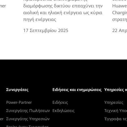
Huawei
ner
διαμόρφωσης δικτύου επιταχύνει την
Chargi
αιολική και ηλιακή ενέργεια ως κύρια
στρατη
πηγή ενέργειας
17 Σεπτεμβρίου 2025
22 Απρ
Συνεργάτες
Ειδήσεις και ενημερώσεις
Υπηρεσίες 
Power-Partner
Ειδήσεις
Υπηρεσίες
Συνεργάτης Πωλήσεων
Εκδηλώσεις
Τεχνική Yπο
er
Συνεργάτης Υπηρεσιών
Έγγραφα τε