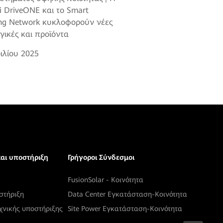
 DriveONE και το Smart
ng Network κυκλοφορούν νέες
γικές και προϊόντα
ιλίου 2025
και υποστήριξη
Γρήγοροι Σύνδεσμοι
FusionSolar - Κοινότητα
στήριξη
Data Center Εγκατάσταση-Κοινότητα
χνικής υποστήριξης
Site Power Εγκατάσταση-Κοινότητα