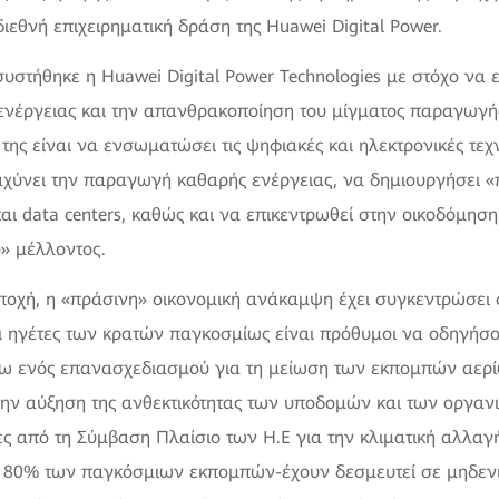
διεθνή επιχειρηματική δράση της Huawei Digital Power.
υστήθηκε η Huawei Digital Power Technologies με στόχο να ε
ενέργειας και την απανθρακοποίηση του μίγματος παραγωγής
 της είναι να ενσωματώσει τις ψηφιακές και ηλεκτρονικές τεχ
αχύνει την παραγωγή καθαρής ενέργειας, να δημιουργήσει «
και data centers, καθώς και να επικεντρωθεί στην οικοδόμησ
υ» μέλλοντος.
ποχή, η «πράσινη» οικονομική ανάκαμψη έχει συγκεντρώσει 
 ηγέτες των κρατών παγκοσμίως είναι πρόθυμοι να οδηγήσου
σω ενός επανασχεδιασμού για τη μείωση των εκπομπών αερί
την αύξηση της ανθεκτικότητας των υποδομών και των οργαν
ς από τη Σύμβαση Πλαίσιο των Η.Ε για την κλιματική αλλαγή
ο 80% των παγκόσμιων εκπομπών-έχουν δεσμευτεί σε μηδενι