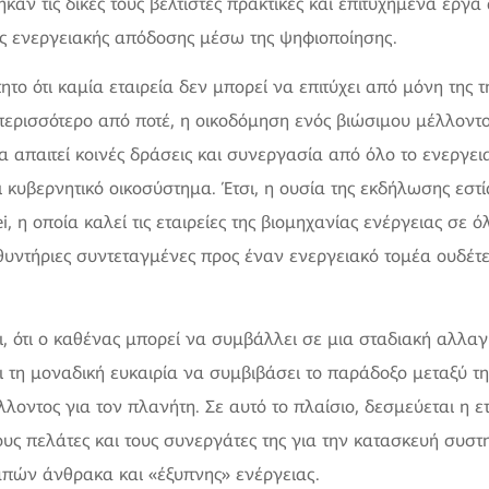
ηκαν τις δικές τους βέλτιστες πρακτικές και επιτυχημένα έργ
ης ενεργειακής απόδοσης μέσω της ψηφιοποίησης.
ητο ότι καμία εταιρεία δεν μπορεί να επιτύχει από μόνη της 
ερισσότερο από ποτέ, η οικοδόμηση ενός βιώσιμου μέλλοντ
 απαιτεί κοινές δράσεις και συνεργασία από όλο το ενεργει
ι κυβερνητικό οικοσύστημα. Έτσι, η ουσία της εκδήλωσης εστί
i, η οποία καλεί τις εταιρείες της βιομηχανίας ενέργειας σε 
υθυντήριες συντεταγμένες προς έναν ενεργειακό τομέα ουδέτ
ι, ότι ο καθένας μπορεί να συμβάλλει σε μια σταδιακή αλλαγ
ι τη μοναδική ευκαιρία να συμβιβάσει το παράδοξο μεταξύ τ
λοντος για τον πλανήτη. Σε αυτό το πλαίσιο, δεσμεύεται η ετ
ους πελάτες και τους συνεργάτες της για την κατασκευή συσ
πών άνθρακα και «έξυπνης» ενέργειας.