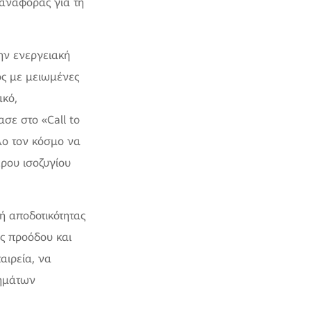
α αναφοράς για τη
την ενεργειακή
ος με μειωμένες
ακό,
ασε στο «Call to
όλο τον κόσμο να
ερου ισοζυγίου
ή αποδοτικότητας
ης προόδου και
αιρεία, να
τημάτων