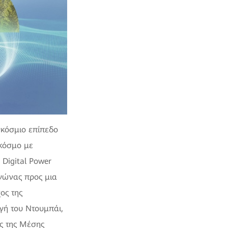
γκόσμιο επίπεδο
 κόσμο με
 Digital Power
αγώνας προς μια
ος της
γή του Ντουμπάι,
ής της Μέσης