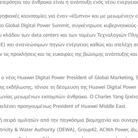
υδετερότητα του άνθρακα είναι η ανάπτυξη ενός νέου ενεργει
 ψηφιακές καινοτομίες για έναν «έξυπνο» και με μειωμένεςν 
το Global Digital Power Summit, συγκέντρωσε κυβερνητικούς 
υ κλάδου των data centers και των τομέων Τεχνολογιών Πλη
Ε) και ανανεώσιμων πηγών ενέργειας καθώς και στελέχη α
 τις προκλήσεις και τις ευκαιρίες της βιώσιμης ανάπτυξης κα
.
 ο νέος Huawei Digital Power President of Global Marketing, S
ης εκδήλωσης, τόνισε τη δέσμευση της Huawei Digital Power 
νωνίας μειωμένων εκπομπών άνθρακα. Ο Charles Yang ξεκίνα
τελέσει προηγουμένως President of Huawei Middle East.
 σειρά ομιλητών από την παγκόσμια βιομηχανία και συνεργ
tricity & Water Authority (DEWA), Group42, ACWA Power, du, 