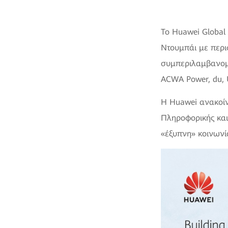
Το Huawei Global 
Ντουμπάι με περι
συμπεριλαμβανομέ
ACWA Power, du, U
Η Huawei ανακοίν
Πληροφορικής και
«έξυπνη» κοινων