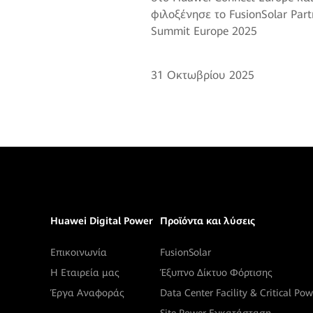
φιλοξένησε το FusionSolar Part
Summit Europe 2025
31 Οκτωβρίου 2025
Huawei Digital Power
Προϊόντα και λύσεις
Επικοινωνία
FusionSolar
Η Εταιρεία μας
Έξυπνο Δίκτυο Φόρτισης
Έργα Αναφοράς
Data Center Facility & Critical Pow