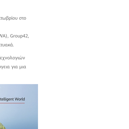
κτωβρίου στο
WA), Group42,
κτυακά.
Τεχνολογιών
γεια για μια