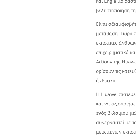
και Engie μοιράστ
βελτιστοποίηση τ
Είναι αδιαμφισβήτ
μετάβαση. Τώρα π
εκπομπές άνθρακα
επιχειρηματικό κα
Action» της Huawe
ορίσουν τις κατε
άνθρακα.
Η Huawei πιστεύε
και να αξιοποιήσε
ενός βιώσιμου μέλ
συνεργαστεί με τ
μειωμένων εκπομ