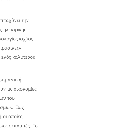
πιταχύνει την
 ηλεκτρικής
νολογίες ισχύος
πράσινες»
η ενός καλύτερου
σημαντική
ν τις οικονομίες
ων του
ισμών. Έως
-οι οποίες
κές εκπομπές. Το