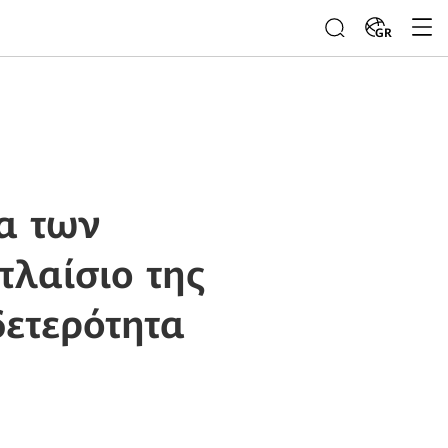
GR
α των
λαίσιο της
ετερότητα