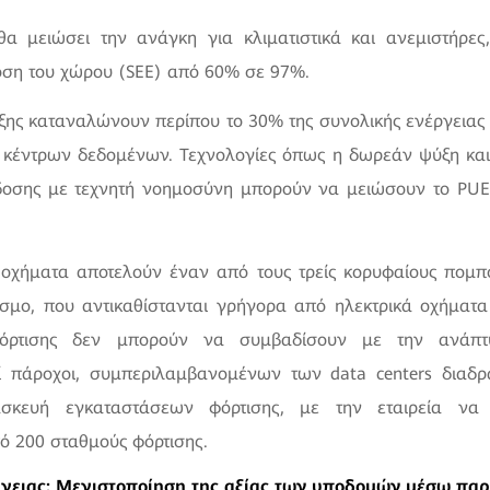
α μειώσει την ανάγκη για κλιματιστικά και ανεμιστήρες,
οση του χώρου (SEE) από 60% σε 97%.
ης καταναλώνουν περίπου το 30% της συνολικής ενέργειας π
ς κέντρων δεδομένων. Τεχνολογίες όπως η δωρεάν ψύξη και
δοσης με τεχνητή νοημοσύνη μπορούν να μειώσουν το PUE 
 οχήματα αποτελούν έναν από τους τρείς κορυφαίους πομπο
σμο, που αντικαθίστανται γρήγορα από ηλεκτρικά οχήματα 
φόρτισης δεν μπορούν να συμβαδίσουν με την ανάπ
οί πάροχοι, συμπεριλαμβανομένων των data centers διαδρ
σκευή εγκαταστάσεων φόρτισης, με την εταιρεία να
ό 200 σταθμούς φόρτισης.
γειας: Μεγιστοποίηση της αξίας των υποδομών μέσω πα