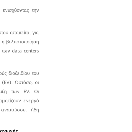
 ενισχύοντας την
ου απαιτείται για
 η βελτιστοποίηση
των data centers
ύς διοξειδίου του
(EV). Ωστόσο, οι
τυξη των EV. Οι
αματίζουν ενεργό
 αναπτύσσει ήδη
ραγωγής