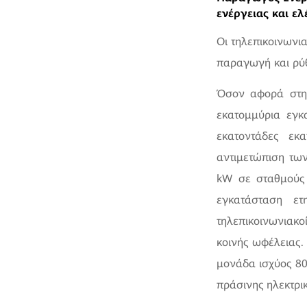
ενέργειας και ελ
Οι τηλεπικοινωνι
παραγωγή και ρύθ
Όσον αφορά στην
εκατομμύρια εγκ
εκατοντάδες εκ
αντιμετώπιση τω
kW σε σταθμούς 
εγκατάσταση ετ
τηλεπικοινωνιακ
κοινής ωφέλειας.
μονάδα ισχύος 80
πράσινης ηλεκτρικ