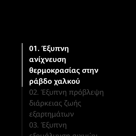
01. Έξυπνη ανίχνευση
θερμοκρασίας στην
ράβδο χαλκού
02. Έξυπνη
πρόβλεψη διάρκειας
ζωής εξαρτημάτων
03. Έξυπνη
εξομάλυνση αιχμών