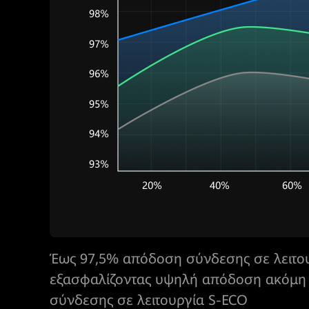
100 kVA@3U，ένα GW ανά ερμάριο