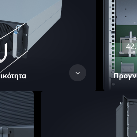
ικότητα
Προγν