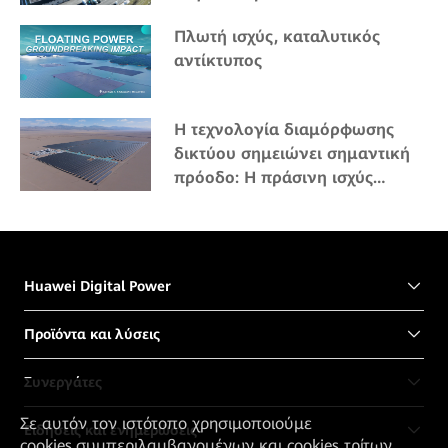
Πλωτή ισχύς, καταλυτικός
αντίκτυπος
Η τεχνολογία διαμόρφωσης
δικτύου σημειώνει σημαντική
πρόοδο: Η πράσινη ισχύς
γίνεται εμπορική σε μεγάλα
υψόμετρα
Huawei Digital Power
Προϊόντα και λύσεις
Συνεργάτες
Σε αυτόν τον ιστότοπο χρησιμοποιούμε
Ειδήσεις και ενημερώσεις
cookies,συμπεριλαμβανομένων και cookies τρίτων,