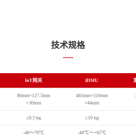
技术规格
IoT网关
iDMU
86mm
×
127.5mm
483mm
×
310mm
×
30mm
×
44mm
≤0.5 kg
≤10 kg
-40～70℃
-40℃～+65℃