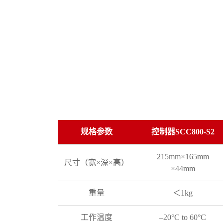
规格参数
控制器SCC800-S2
215mm
×
165mm
尺寸（宽×深×高）
×
44mm
重量
＜1kg
工作温度
–20
°
C to 60
°
C