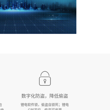
数字化防盗，降低偷盗
锂电软件锁，偷盗自锁死；锂电
宕
GPS定位，偷盗可追溯
常电