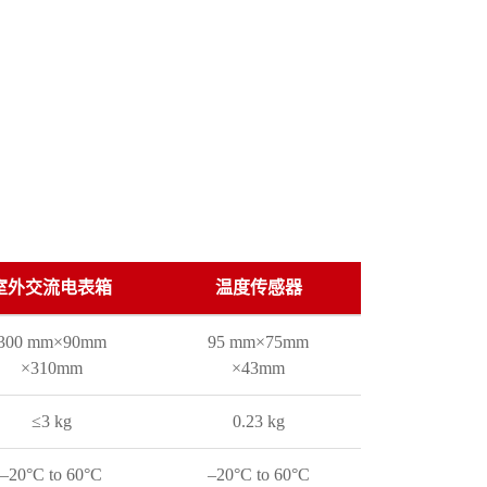
室外交流电表箱
温度传感器
300 mm
×
90mm
95 mm
×
75mm
×
310mm
×
43mm
≤3 kg
0.23 kg
–20
°
C to 60
°
C
–20
°
C to 60
°
C