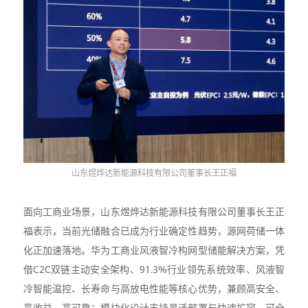
山东煜烨达新能源科技有限公司董事长王正福
面向工商业场景，山东煜烨达新能源科技有限公司董事长王正
福表示，当前光储融合已成为行业确定性趋势，源网荷储一体
化正加速落地。华为工商业风液智冷构网型储能解决方案，凭
借C2C双链主动安全架构、91.3%行业领先系统效率、风液智
冷智能温控、长寿命与高放电性能等核心优势，兼顾高安全、