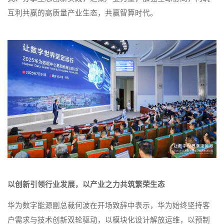
互利共赢的高质量产业生态，共赢智算时代。
以创新引领行业发展，以产业之力共筑繁荣生态
华为数字能源副总裁何波在开场致辞中表示，华为始终坚持客
户需求与技术创新双轮驱动，以模块化设计解放运维，以预制