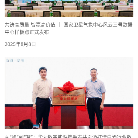
共铸高质量 智赢高价值 ｜ 国家卫星气象中心风云三号数据
中心样板点正式发布
2025年8月8日
从“酿”到“智”：华为数字能源携手古井贡酒打造白酒行业数