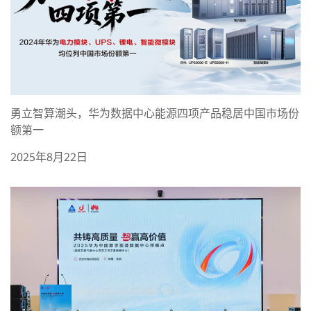
勇立智算潮头，华为数据中心能源四项产品稳居中国市场份
额第一
2025年8月22日