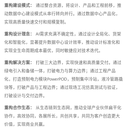
重构建设模式：
通过整合资源，将设计、产品和工程前移，推
动数据中心建设模式从串行转向并行。通过数据中心产品化，
实现高质量快速交付和规模复制。
重构设计理念：
AI需求充满不确定性，通过设计全局化、货架
化和智能化，显著提升数据中心设计效率，推动设计标准化和
实现全生命周期成本最优，同时敏捷应对技术迭代。
重构解决方案：
打破三大边界，实现快速和高质量交付。通过
绿电引入和备储一体，打破电力与算力边界；通过工程产品
化，打造预制电力模块PowerPOD，预制集中冷站，液冷管路撬
块等，打破产品与工程边界；通过现场工况仿真测试与验证，
打破设计与交付边界。
重构合作生态：
从生态链到生态网，推动全球产业伙伴扁平化
协作，高效协同，各展所长，共创共享，共同为客户创造更大
价值，实现商业共赢。