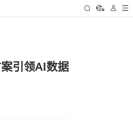
CN
案引领AI数据