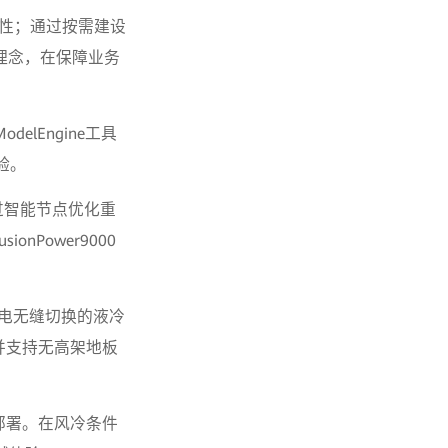
性；通过按需建设
造理念，在保障业务
elEngine工具
验。
，通过智能节点优化重
nPower9000
备电无缝切换的液冷
，并支持无高架地板
混合部署。在风冷条件