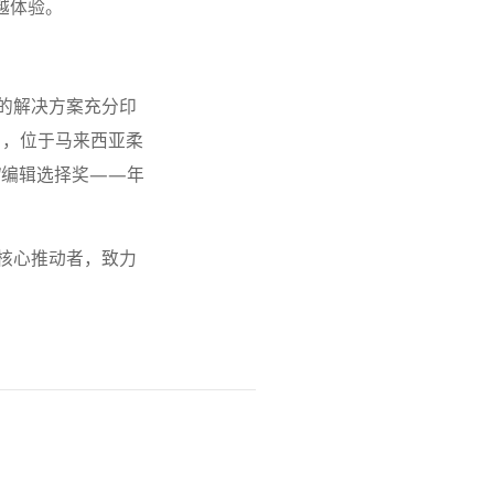
越体验。
的解决方案充分印
月，位于马来西亚柔
膺“编辑选择奖——年
核心推动者，致力