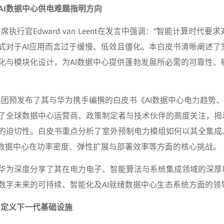
AI数据中心供电难题指明方向
席执行官Edward van Leent在发言中强调：“智能计算时代
式对于AI应用而言过于缓慢、低效且僵化。本白皮书清晰阐述了
化与模块化设计，为AI数据中心提供蓬勃发展所必需的可靠性、
I集团预发布了其与华为携手编撰的白皮书《AI数据中心电力趋势
了全球数据中心运营商、政策制定者与技术伙伴的高度关注，揭示
的迫切性。白皮书重点分析了室外预制电力模组如何以其全集成
I数据中心在功率密度、弹性扩展与部署效率等方面的核心挑战。
华为深度分享了其在电力电子、智能算法与系统集成领域的深厚
数字未来的可持续、智能化及AI就绪数据中心生态系统方面的领
 定义下一代基础设施