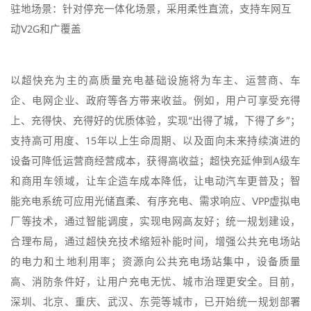
驻地场景：针对停充一体化场景，采用柔性直流，支持车网互
动V2G和广覆盖
以超快充为主的高质量充电基础设施将为车主、运营商、车
企、电网企业、政府等各方带来收益。例如，用户可享受充得
上、充得快、充得好的优质体验，实现“出得了城，下得了乡”；
支持高可用度、15年以上生命周期、以及面向未来持续演进的
设备可降低运营商经营成本，获得高收益；超快充延伸到A级车
和商用车领域，让车企造车成本降低，让电动汽车更普及；智
能充电系统可应用光储直柔、有序充电、需求响应、VPP虚拟电
厂等技术，通过智能调度，实现电网高友好；统一规划建设，
合理布局，通过超快充技术缩短补能时间，增强公共充电场站
的电力和土地利用率；资源向公共充电场站集中，设备质量
高、消防条件好，让用户充电无忧、城市治理更安全。目前，
深圳、北京、重庆、武汉、东莞等城市，已开始统一规划部署