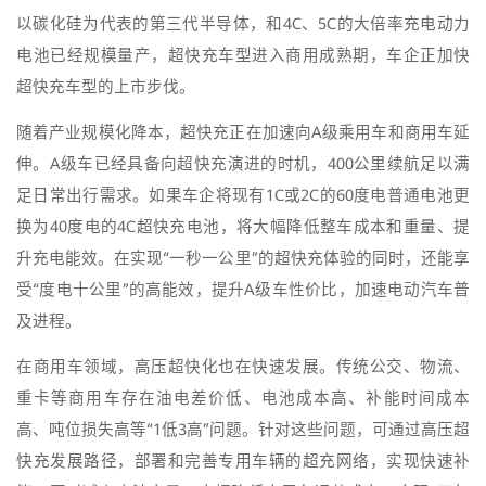
以碳化硅为代表的第三代半导体，和4C、5C的大倍率充电动力
电池已经规模量产，超快充车型进入商用成熟期，车企正加快
超快充车型的上市步伐。
随着产业规模化降本，超快充正在加速向A级乘用车和商用车延
伸。A级车已经具备向超快充演进的时机，400公里续航足以满
足日常出行需求。如果车企将现有1C或2C的60度电普通电池更
换为40度电的4C超快充电池，将大幅降低整车成本和重量、提
升充电能效。在实现“一秒一公里”的超快充体验的同时，还能享
受“度电十公里”的高能效，提升A级车性价比，加速电动汽车普
及进程。
在商用车领域，高压超快化也在快速发展。传统公交、物流、
重卡等商用车存在油电差价低、电池成本高、补能时间成本
高、吨位损失高等“1低3高”问题。针对这些问题，可通过高压超
快充发展路径，部署和完善专用车辆的超充网络，实现快速补