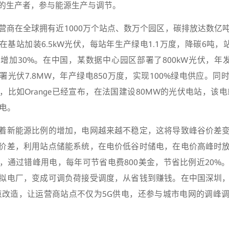
的生产者，参与能源生产与调节。
营商在全球拥有近1000万个站点、数万个园区，碳排放达数亿
基站加装6.5kW光伏，每站年生产绿电1.1万度，降碳6吨，站
量增加30%。在中国，某数据中心园区部署了800kW光伏，年发
署光伏7.8MW，年产绿电850万度，实现100%绿电供应。同
比如Orange已经宣布，在法国建设80MW的光伏电站，该电站
绿电。
着新能源比例的增加，电网越来越不稳定，这将导致峰谷价差
价差，利用站点储能系统，在电价低谷时储电，在电价高峰时
，通过错峰用电，每年可节省电费800美金，节省比例近20%
拟电厂，变成可调负荷接受调度，从省钱到赚钱。在中国深圳
站点改造，让运营商站点不仅为5G供电，还参与城市电网的调峰