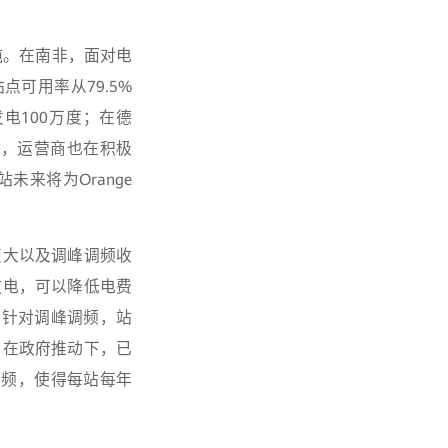
吨。在南非，面对电
点可用率从79.5%
电100万度；在德
时，运营商也在积极
未来将为Orange
变大以及调峰调频收
放电，可以降低电费
。针对调峰调频，站
，在政府推动下，已
调频，使得每站每年