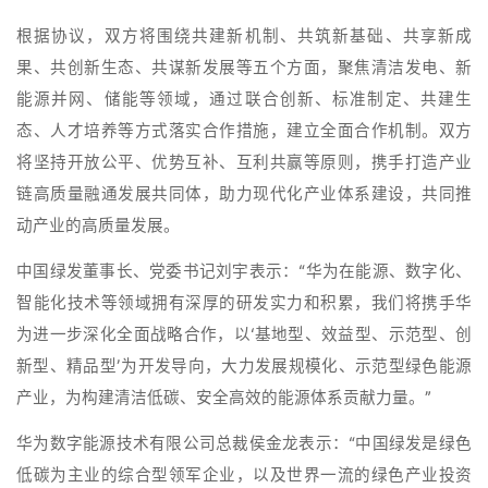
根据协议，双方将围绕共建新机制、共筑新基础、共享新成
果、共创新生态、共谋新发展等五个方面，聚焦清洁发电、新
能源并网、储能等领域，通过联合创新、标准制定、共建生
态、人才培养等方式落实合作措施，建立全面合作机制。双方
将坚持开放公平、优势互补、互利共赢等原则，携手打造产业
链高质量融通发展共同体，助力现代化产业体系建设，共同推
动产业的高质量发展。
中国绿发董事长、党委书记刘宇表示：“华为在能源、数字化、
智能化技术等领域拥有深厚的研发实力和积累，我们将携手华
为进一步深化全面战略合作，以‘基地型、效益型、示范型、创
新型、精品型’为开发导向，大力发展规模化、示范型绿色能源
产业，为构建清洁低碳、安全高效的能源体系贡献力量。”
华为数字能源技术有限公司总裁侯金龙表示：“中国绿发是绿色
低碳为主业的综合型领军企业，以及世界一流的绿色产业投资