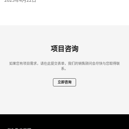
2025年4月22日
项目咨询
如果您有项目需求，请在此提交表单，我们的销售顾问会尽快与您取得联
系。
立即咨询