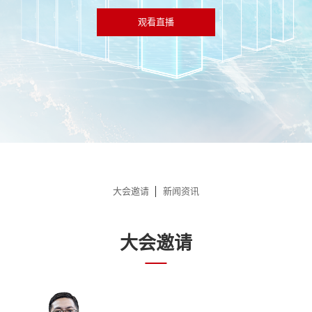
观看直播
大会邀请
新闻资讯
大会邀请