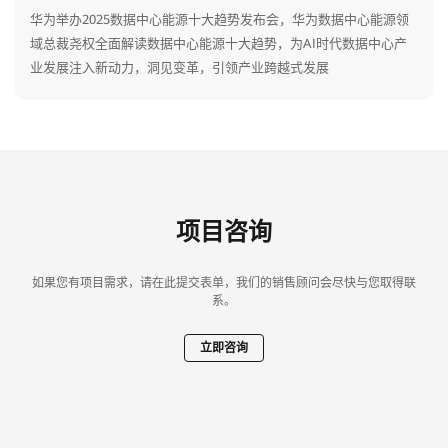
华为举办2025数据中心能源十大趋势发布会，华为数据中心能源领
域总裁尧权全面解读数据中心能源十大趋势，为AI时代数据中心产
业发展注入新动力，洞见变革，引领产业跨越式发展
项目咨询
如果您有项目需求，请在此提交表单，我们的销售顾问会尽快与您取得联
系。
立即咨询