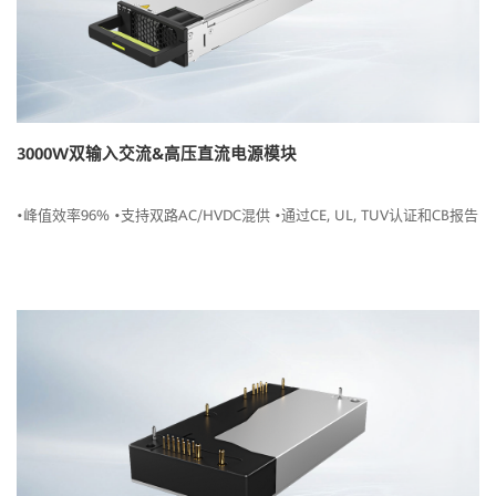
3000W双输入交流&高压直流电源模块
•峰值效率96% •支持双路AC/HVDC混供 •通过CE, UL, TUV认证和CB报告