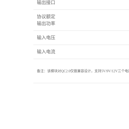
输出接口
协议额定
输出功率
输入电压
输入电流
备注：
该模块对QC2.0仅做兼容设计，
支持5V/9V/12V三