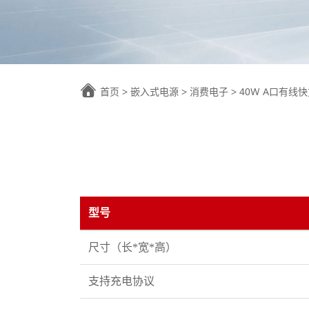
首页
>
嵌入式电源
>
消费电子
>
40W A口有线
型号
尺寸（长*宽*高）
支持充电协议