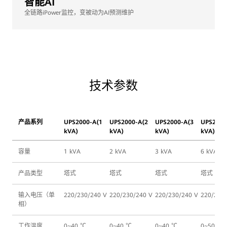
智能AI
全链路iPower监控，变被动为AI预测维护
技术参数
产品系列
UPS2000-A(1
UPS2000-A(2
UPS2000-A(3
UPS2000
kVA)
kVA)
kVA)
kVA)
容量
1 kVA
2 kVA
3 kVA
6 kVA
产品类型
塔式
塔式
塔式
塔式
输入电压（单
220/230/240 V
220/230/240 V
220/230/240 V
220/230
相）
工作温度
0~40 ℃
0~40 ℃
0~40 ℃
0~50 ℃ 