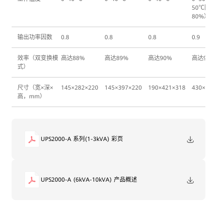
50℃降额
80%）
输出功率因数
0.8
0.8
0.8
0.9
效率（双变换模
高达88%
高达89%
高达90%
高达95.5
式）
尺寸（宽×深×
145×282×220
145×397×220
190×421×318
430×43×
高，mm）
UPS2000-A 系列(1-3kVA) 彩页
UPS2000-A (6kVA-10kVA) 产品概述