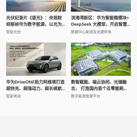
光伏纪录片《逐光》：央视财
滨海湾新区：华为智能微模块+
经联袂华为数字能源，以光为
DeepSeek 大模型，开启智慧
引讲述全球能源变革之路
城市新范式
智能光伏
数据中心能源及关键供电
华为DriveONE助力阿维塔打造
数智赋能、端云协同、光储融
超快充、超强动力、超长续航
合， 打造国内首个近零能耗场
智能电动轿跑SUV
馆
智能电动
数字能源管理平台