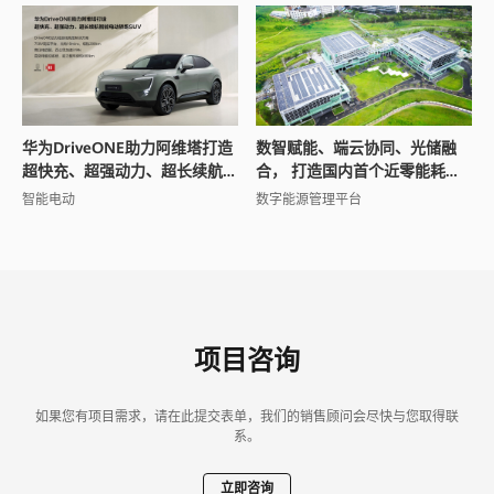
华为DriveONE助力阿维塔打造
数智赋能、端云协同、光储融
超快充、超强动力、超长续航
合， 打造国内首个近零能耗场
智能电动轿跑SUV
馆
智能电动
数字能源管理平台
项目咨询
如果您有项目需求，请在此提交表单，我们的销售顾问会尽快与您取得联
系。
立即咨询