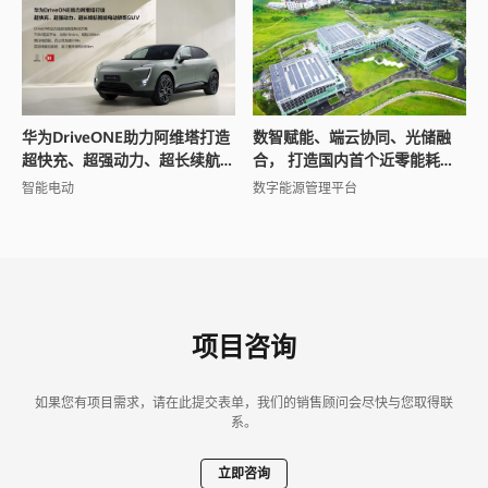
华为DriveONE助力阿维塔打造
数智赋能、端云协同、光储融
超快充、超强动力、超长续航
合， 打造国内首个近零能耗场
智能电动轿跑SUV
馆
智能电动
数字能源管理平台
项目咨询
如果您有项目需求，请在此提交表单，我们的销售顾问会尽快与您取得联
系。
立即咨询