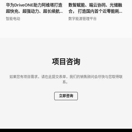
华为DriveONE助力阿维塔打造
数智赋能、端云协同、光储融
超快充、超强动力、超长续航
合， 打造国内首个近零能耗场
智能电动轿跑SUV
馆
智能电动
数字能源管理平台
项目咨询
如果您有项目需求，请在此提交表单，我们的销售顾问会尽快与您取得联
系。
立即咨询