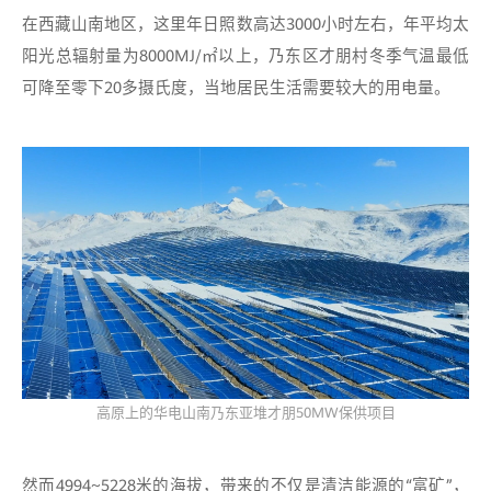
在西藏山南地区，这里年日照数高达3000小时左右，年平均太
阳光总辐射量为8000MJ/㎡以上，乃东区才朋村冬季气温最低
可降至零下20多摄氏度，当地居民生活需要较大的用电量。
高原上的华电山南乃东亚堆才朋50MW保供项目
然而4994~5228米的海拔，带来的不仅是清洁能源的“富矿”，