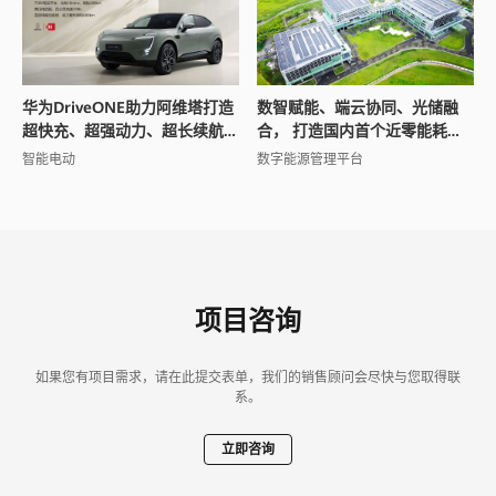
华为DriveONE助力阿维塔打造
数智赋能、端云协同、光储融
超快充、超强动力、超长续航
合， 打造国内首个近零能耗场
智能电动轿跑SUV
馆
智能电动
数字能源管理平台
项目咨询
如果您有项目需求，请在此提交表单，我们的销售顾问会尽快与您取得联
系。
立即咨询