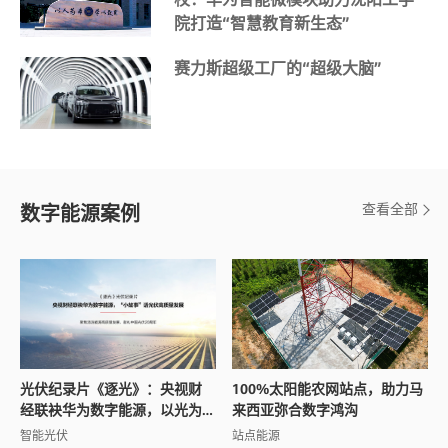
院打造“智慧教育新生态”
赛力斯超级工厂的“超级大脑”
查看全部
数字能源案例
光伏纪录片《逐光》：央视财
100%太阳能农网站点，助力马
经联袂华为数字能源，以光为
来西亚弥合数字鸿沟
引讲述全球能源变革之路
智能光伏
站点能源