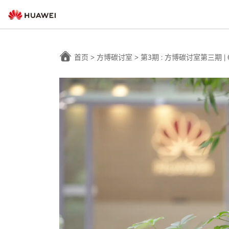
首页
>
方博碳讨室
>
第3期 : 方博碳讨室第三期