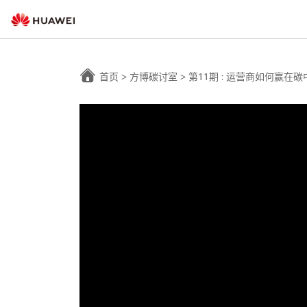
首页
>
方博碳讨室
>
第11期 : 运营商如何赢在