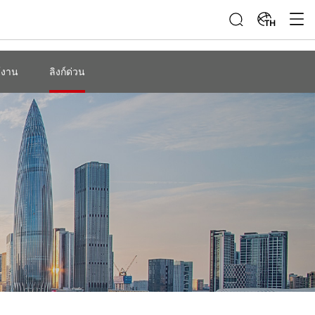
TH
้งาน
ลิงก์ด่วน