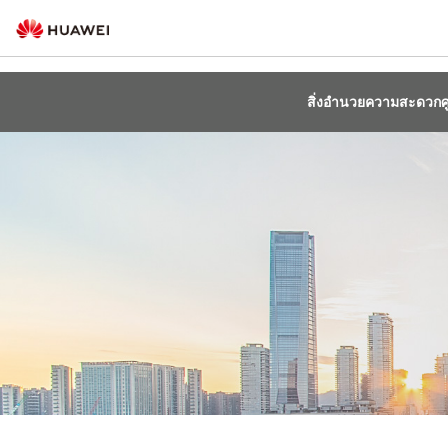
สิ่งอำนวยความสะดวกศู