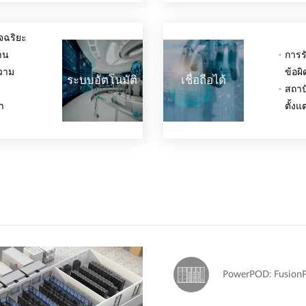
ัจฉริยะ
าน
การร
ความ
ข้อผ
ระบบอัตโนมัติ
เชื่อถือได้
สถาป
า
ตั้ง
PowerPOD: Fusion