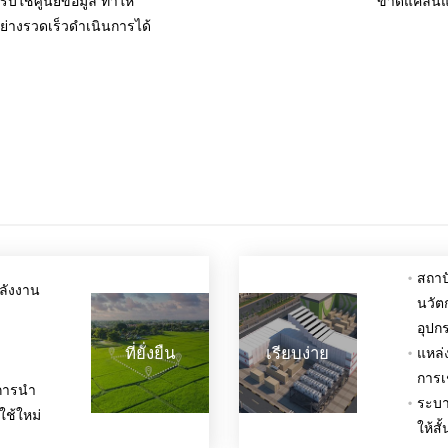
บใช้ศูนย์ข้อมูล ทำให้
ขาดแคลนแร
ย่างรวดเร็วดำเนินการได้
สถาป
พลังงาน
นวัต
อุปก
ที่ยั่งยืน
เรียบง่าย
แหล่
การเ
บการนำ
ระบา
ใช้ใหม่
ให้ส