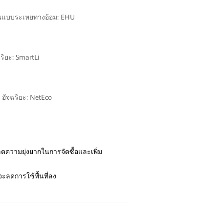
นแบบระเหยทางอ้อม: EHU
ฉริยะ: SmartLi
อัจฉริยะ: NetEco
วามยุ่งยากในการจัดซื้อและเพิ่ม
ะลดการใช้พื้นที่ลง