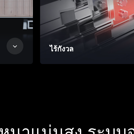
ไร้กังวล
หนาแน่นสูง ระบบจ