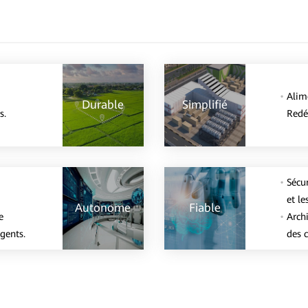
Alime
Durable
Simplifié
s.
Redéf
Sécur
et l
Autonome
Fiable
e
Archi
gents.
des 