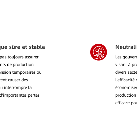
que sûre et stable
Neutral
 pas toujours assurer
Les gouver
nts de production
visant à p
 tension temporaires ou
divers sect
vent causer des
l'efficacit
u interrompre la
économiser 
 d'importantes pertes
production 
efficace po