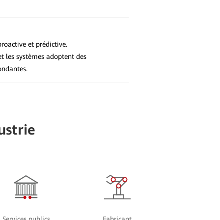
oactive et prédictive.
et les systèmes adoptent des
ondantes.
ustrie
Services publics
Fabricant