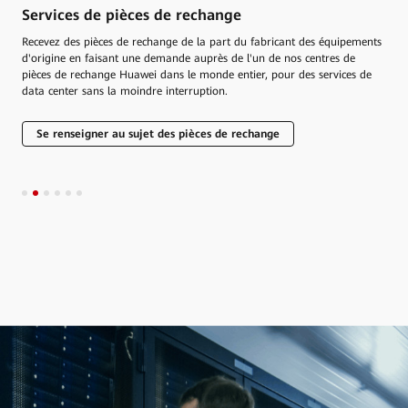
Vérification de l'intégrité et maintenance des
Se
appareils
nts
Les
pou
Nous proposons des services de vérification approfondie de l'intégrité et
e
de maintenance complète pour les produits d'installations de data center
Huawei, pour de meilleures performances en termes de fiabilité, de
disponibilité et de sécurité, et pour réduire les coûts de maintenance.