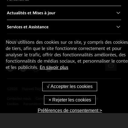
Actualités et Mises à jour
Services et Assistance
Quick Links
Nous utilisons des cookies sur ce site, y compris des cookies
de tiers, afin que le site fonctionne correctement et pour
analyser le trafic, offrir des fonctionnalités améliorées, des
Huawei
fonctionnalités de médias sociaux, et personnaliser le cont
et les publicités.
En savoir plus
©
2026
Huawei Digital Power Technologies Co., Ltd.
Contactez-nous
Conditions d'utilisation
Confidentialité
Cookies
Paramètres des cookies
Préférences de consentement >