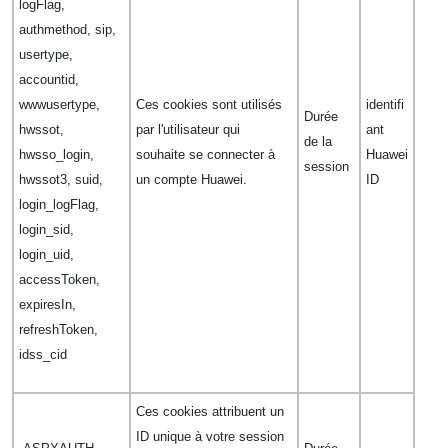
logFlag,
authmethod, sip,
usertype,
accountid,
wwwusertype,
Ces cookies sont utilisés
identifi
Durée
hwssot,
par l'utilisateur qui
ant
de la
hwsso_login,
souhaite se connecter à
Huawei
session
hwssot3, suid,
un compte Huawei.
ID
login_logFlag,
login_sid,
login_uid,
accessToken,
expiresIn,
refreshToken,
idss_cid
Ces cookies attribuent un
ID unique à votre session