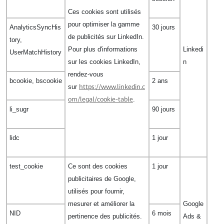
Ces cookies sont utilisés
pour optimiser la gamme
AnalyticsSyncHis
30 jours
de publicités sur LinkedIn.
tory,
Pour plus d'informations
Linkedi
UserMatchHistory
sur les cookies LinkedIn,
n
rendez-vous
bcookie, bscookie
2 ans
sur
https://www.linkedin.c
om/legal/cookie-table
.
li_sugr
90 jours
lidc
1 jour
test_cookie
Ce sont des cookies
1 jour
publicitaires de Google,
utilisés pour fournir,
mesurer et améliorer la
Google
NID
6 mois
pertinence des publicités.
Ads &