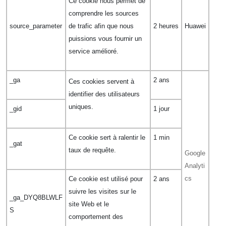
Ce cookie nous permet de
comprendre les sources
source_parameter
de trafic afin que nous
2 heures
Huawei
puissions vous fournir un
service amélioré.
_ga
2 ans
Ces cookies servent à
identifier des utilisateurs
uniques.
_gid
1 jour
Ce cookie sert à ralentir le
1 min
_gat
taux de requête.
Google
Analyti
cs
Ce cookie est utilisé pour
2 ans
suivre les visites sur le
_ga_DYQ8BLWLF
site Web et le
S
comportement des