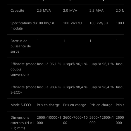
Capacité
2,5 MVA
2,0 MVA
2,5 MVA
2,0 MVA
Spécifications du
100 kW/3U
100 kW/3U
100 kW/3U
100 kW/
module
Facteur de
1
1
1
1
puissance de
sortie
Efficacité (mode
Jusqu'à 96,1 %
Jusqu'à 96,1 %
Jusqu'à 96,1 %
Jusqu'à 
double
conversion)
Efficacité (mode
Jusqu'à 98,4 %
Jusqu'à 98,4 %
Jusqu'à 98,4 %
Jusqu'à 
S-ECO)
Mode S-ECO
Pris en charge
Pris en charge
Pris en charge
Pris en c
Dimensions
2600×10000×1
2600×7000×10
2600×12600×1
2600×12
externes (H × L
000
00
000
000
× P, mm)