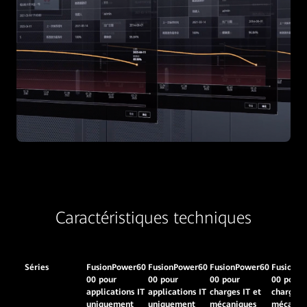
Caractéristiques techniques
Séries
FusionPower60
FusionPower60
FusionPower60
FusionP
00 pour
00 pour
00 pour
00 pour
applications IT
applications IT
charges IT et
charges I
uniquement
uniquement
mécaniques
mécaniq