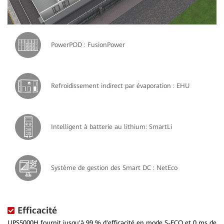
PowerPOD : FusionPower
Refroidissement indirect par évaporation : EHU
Intelligent à batterie au lithium: SmartLi
Système de gestion des Smart DC : NetEco
Efficacité
UPS5000H fournit jusqu'à 99 % d'efficacité en mode S-ECO et 0 ms de