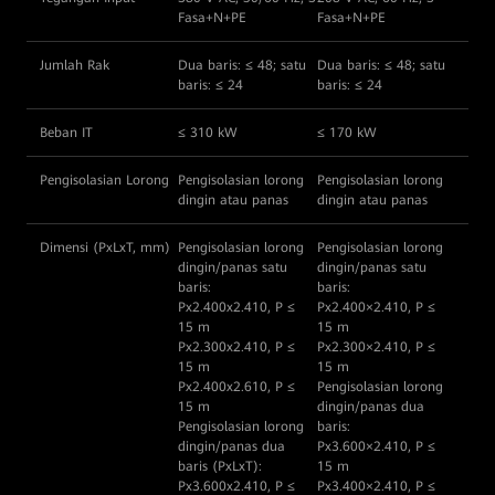
Fasa+N+PE
Fasa+N+PE
Jumlah Rak
Dua baris: ≤ 48; satu
Dua baris: ≤ 48; satu
baris: ≤ 24
baris: ≤ 24
Beban IT
≤ 310 kW
≤ 170 kW
Pengisolasian Lorong
Pengisolasian lorong
Pengisolasian lorong
dingin atau panas
dingin atau panas
Dimensi (PxLxT, mm)
Pengisolasian lorong
Pengisolasian lorong
dingin/panas satu
dingin/panas satu
baris:
baris:
Px2.400x2.410, P ≤
Px2.400×2.410, P ≤
15 m
15 m
Px2.300x2.410, P ≤
Px2.300×2.410, P ≤
15 m
15 m
Px2.400x2.610, P ≤
Pengisolasian lorong
15 m
dingin/panas dua
Pengisolasian lorong
baris:
dingin/panas dua
Px3.600×2.410, P ≤
baris (PxLxT):
15 m
Px3.600x2.410, P ≤
Px3.400×2.410, P ≤