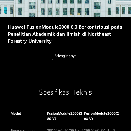
Huawei FusionModule2000 6.0 Berkontribusi pada
Penelitian Akademik dan Ilmiah di Northeast
Forestry University
Selengkapnya
Spesifikasi Teknis
Model
FusionModule2000(3
FusionModule2000(2
80 V)
08 V)
Tegangan Input
380 V AC, 50/60 Hz, 3
208 V AC, 60 Hz, 3