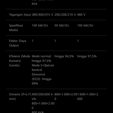
kVA
Tegangan Input
380/400/415 V
200/208/210 V
480 V
Spesifikasi
100 kW/3U
50 kW/3U
100 kW/3U
Modul
Faktor Daya
1
1
1
Output
Efisiensi (Mode
Mode normal:
hingga 94,5%
hingga 97,5%
Konversi
hingga 97,5%
Ganda)
Mode S-Operasi
Kontrol
Ekonomis
(ECO): hingga
99%
Dimensi (P×L×T,
400/500/600 k
800×1.000×2.00
1.600×1.000×2.
mm)
VA:
0
000
800×1.000×2.00
0
800 kVA: