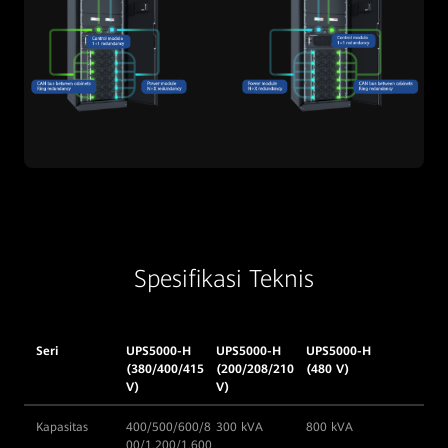
Spesifikasi Teknis
Seri
UPS5000-H
UPS5000-H
UPS5000-H
(380/400/415
(200/208/210
(480 V)
V)
V)
Kapasitas
400/500/600/8
300 kVA
800 kVA
00/1.200/1.600