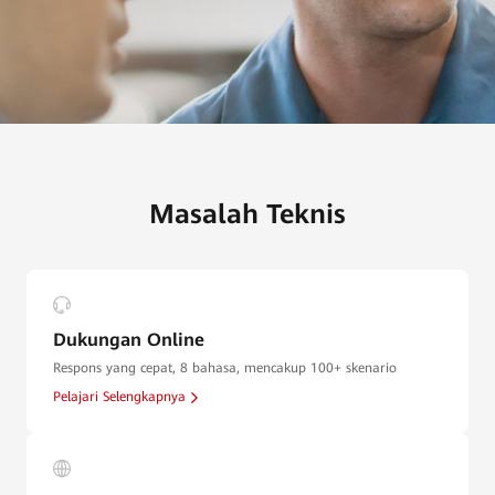
Masalah Teknis
Dukungan Online
Respons yang cepat, 8 bahasa, mencakup 100+ skenario
Pelajari Selengkapnya