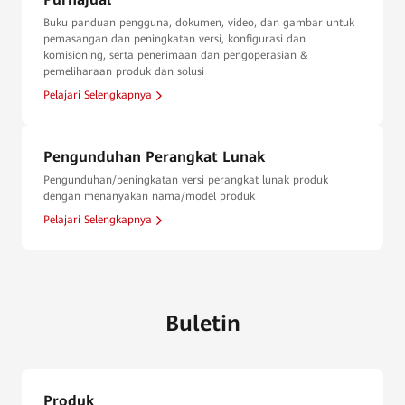
Buku panduan pengguna, dokumen, video, dan gambar untuk
pemasangan dan peningkatan versi, konfigurasi dan
komisioning, serta penerimaan dan pengoperasian &
pemeliharaan produk dan solusi
Pelajari Selengkapnya
Pengunduhan Perangkat Lunak
Pengunduhan/peningkatan versi perangkat lunak produk
dengan menanyakan nama/model produk
Pelajari Selengkapnya
Buletin
Produk