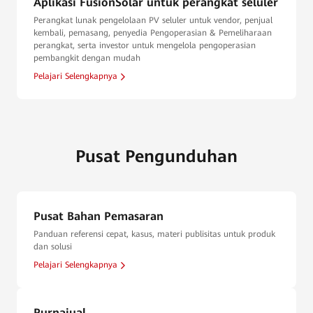
Aplikasi FusionSolar untuk perangkat seluler
Perangkat lunak pengelolaan PV seluler untuk vendor, penjual
kembali, pemasang, penyedia Pengoperasian & Pemeliharaan
perangkat, serta investor untuk mengelola pengoperasian
pembangkit dengan mudah
Pelajari Selengkapnya
Pusat Pengunduhan
Pusat Bahan Pemasaran
Panduan referensi cepat, kasus, materi publisitas untuk produk
dan solusi
Pelajari Selengkapnya
Purnajual