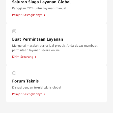
Saluran Siaga Layanan Global
Panggilan 7/24 untuk layanan manual
Pelajari Selengkapnya
Buat Permintaan Layanan
Mengenai masalah purna jual produk, Anda dapat membuat
permintaan layanan secara online
Kirim Sekarang
Forum Teknis
Diskusi dengan teknisi teknis global
Pelajari Selengkapnya