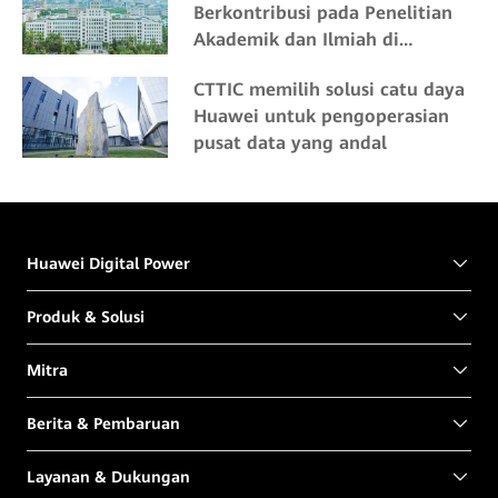
Berkontribusi pada Penelitian
Akademik dan Ilmiah di
Northeast Forestry University
CTTIC memilih solusi catu daya
Huawei untuk pengoperasian
pusat data yang andal
Huawei Digital Power
Produk & Solusi
Mitra
Berita & Pembaruan
Layanan & Dukungan