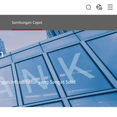
ID
s
Sambungan Cepat
n
n Infrastruktur yang Sangat Solid