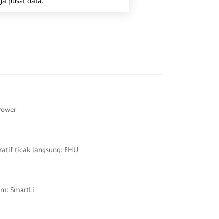
ga pusat data.
Power
atif tidak langsung: EHU
um: SmartLi