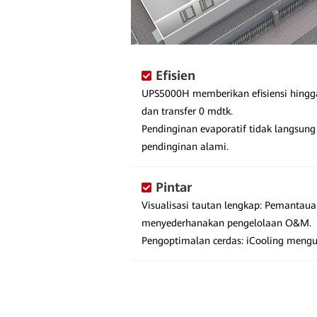
Efisien
UPS5000H memberikan efisiensi hin
dan transfer 0 mdtk.
Pendinginan evaporatif tidak langsu
pendinginan alami.
Pintar
Visualisasi tautan lengkap: Pemantau
menyederhanakan pengelolaan O&M.
Pengoptimalan cerdas: iCooling meng