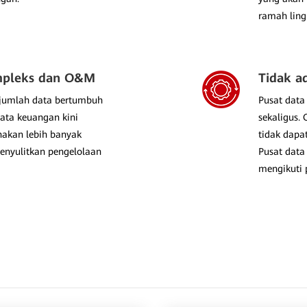
ramah ling
mpleks dan O&M
Tidak ad
n jumlah data bertumbuh
Pusat data
data keuangan kini
sekaligus. 
akan lebih banyak
tidak dapa
enyulitkan pengelolaan
Pusat data
mengikuti p