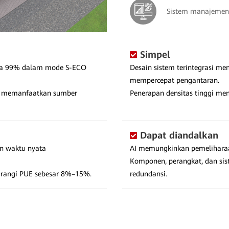
Sistem manajemen
Simpel
gga 99% dalam mode S-ECO
Desain sistem terintegrasi m
mempercepat pengantaran.
ng memanfaatkan sumber
Penerapan densitas tinggi men
Dapat diandalkan
an waktu nyata
AI memungkinkan pemeliharaan
Komponen, perangkat, dan si
urangi PUE sebesar 8%–15%.
redundansi.