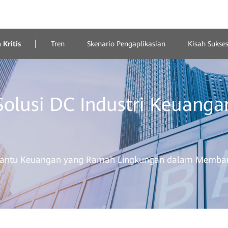
 Kritis
Tren
Skenario Pengaplikasian
Kisah Sukse
Solusi DC Industri Keuanga
bantu Keuangan yang Ramah Lingkungan dalam Membangu