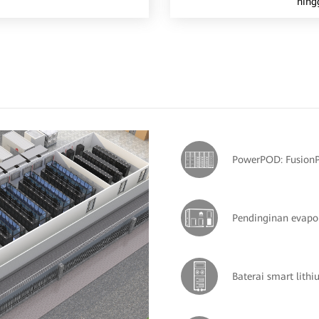
hing
PowerPOD: Fusion
Pendinginan evapor
Baterai smart lithi