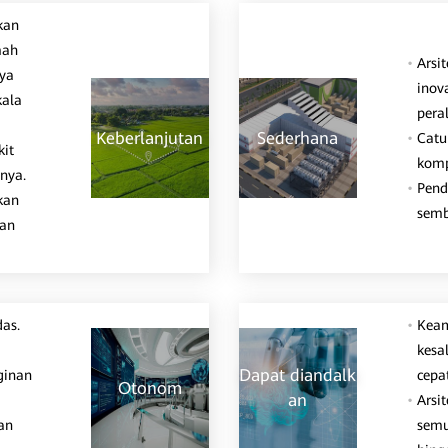
kan
mah
Arsi
ya
inov
kala
pera
Keberlanjutan
Sederhana
Catu
kit
komp
nnya.
Pend
kan
semb
dan
as.
Keam
kesa
Dapat diandalk
ginan
cepat
Otonom
an
Arsi
an
semu