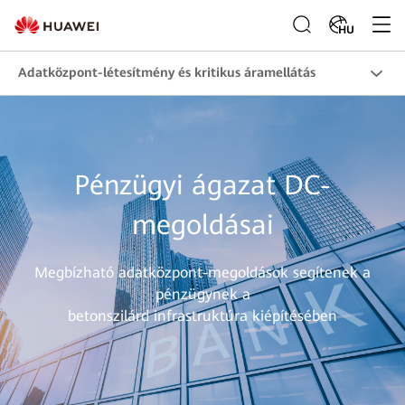
HU
Adatközpont-létesítmény és kritikus áramellátás
Pénzügyi ágazat DC-
megoldásai
Megbízható adatközpont-megoldások segítenek a
pénzügynek a
betonszilárd infrastruktúra kiépítésében