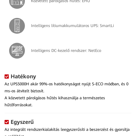
Közvetett párolgásos hűtés: EHU
Intelligens lítiumakkumulátoros UPS: SmartLi
Intelligens DC-kezelő rendszer: NetEco
Hatékony
Az UPS5000H akár 99%-os hatékonyságot nyújt S-ECO módban, és 0
ms-os átvitelt biztosít.
A közvetett párolgásos hűtés kihasználja a természetes
hűtőforrásokat.
Egyszerű
Az integrált rendszerkialakítás leegyszerűsíti a beszerzést és gyorsítja