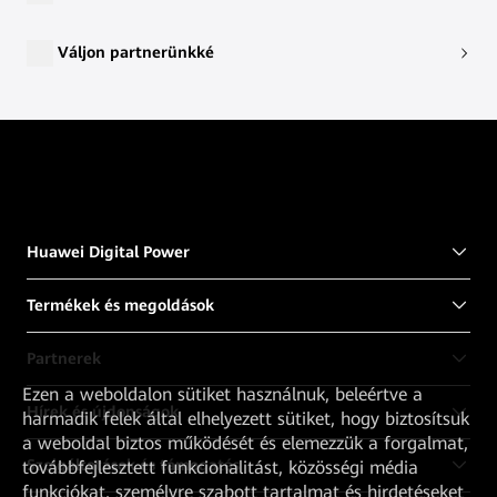
Váljon partnerünkké
Huawei Digital Power
Termékek és megoldások
Partnerek
Ezen a weboldalon sütiket használnuk, beleértve a
Hírek és újdonságok
harmadik felek által elhelyezett sütiket, hogy biztosítsuk
a weboldal biztos működését és elemezzük a forgalmat,
Szolgáltatások és támogatás
továbbfejlesztett funkcionalitást, közösségi média
funkciókat, személyre szabott tartalmat és hirdetéseket