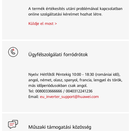
A termék értékesítés utáni problémáival kapcsolatban
online szolgáltatási kérelmet hozhat létre.
Küldje el most >
Ügyfélszolgálati forródrótok
Nyelv: Hétfőtől Péntekig 10:00 - 18:30 (romániai idő),
angol, német, olasz, spanyol, francia, lengyel és török,
más időperiódusokban csak angol.
Tel: 0080033666666 / 0040312241236
Email:
eu_inverter_support@huawei.com
Műszaki támogatási közösség