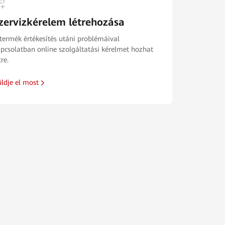
zervizkérelem létrehozása
termék értékesítés utáni problémáival
pcsolatban online szolgáltatási kérelmet hozhat
tre.
ldje el most