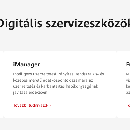
Digitális szervizeszközö
iManager
F
Intelligens üzemeltetési irányítási rendszer kis- és
Mo
közepes méretű adatközpontok számára az
vi
üzemeltetés és karbantartás hatékonyságának
ka
javítása érdekében
az
További tudnivalók
To