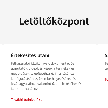
Letöltőközpont
Értékesítés utáni
S
Felhasználói kézikönyvek; dokumentációs
Te
útmutatók, videók és képek a termékek és
te
megoldások telepítéséhez és frissítéséhez,
konfigurálásához, üzembe helyezéséhez és
To
jóváhagyásához, valamint üzemeltetéséhez és
karbantartásához
További tudnivalók