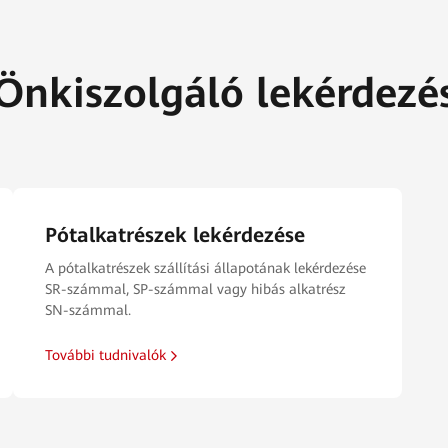
Önkiszolgáló lekérdezé
Pótalkatrészek lekérdezése
A pótalkatrészek szállítási állapotának lekérdezése
SR-számmal, SP-számmal vagy hibás alkatrész
SN-számmal.
További tudnivalók