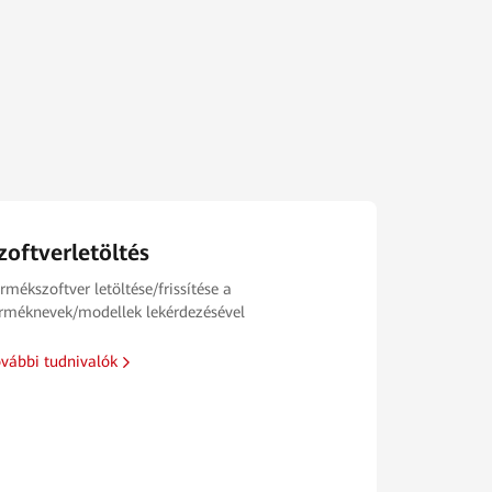
zoftverletöltés
rmékszoftver letöltése/frissítése a
rméknevek/modellek lekérdezésével
vábbi tudnivalók