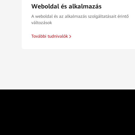
Weboldal és alkalmazás
A weboldal és az alkalmazás szolgáltatásait érintő
változások
További tudnivalók