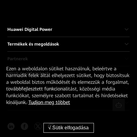
Huawei Digital Power
Termékek és megoldások
Partnerek
Ezen a weboldalon sütiket használnuk, beleértve a
Hírek és újdonságok
harmadik felek által elhelyezett sütiket, hogy biztosítsuk
a weboldal biztos működését és elemezzük a forgalmat,
Szolgáltatások és támogatás
továbbfejlesztett funkcionalitást, közösségi média
funkciókat, személyre szabott tartalmat és hirdetéseket
kínáljunk.
Tudjon meg többet
Gyorshivatkozások