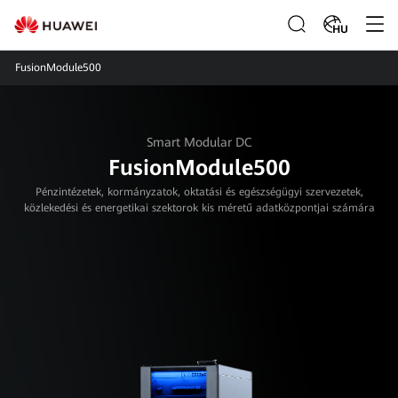
HU
FusionModule500
Smart Modular DC
FusionModule500
Pénzintézetek, kormányzatok, oktatási és egészségügyi szervezetek,
közlekedési és energetikai szektorok kis méretű adatközpontjai számára