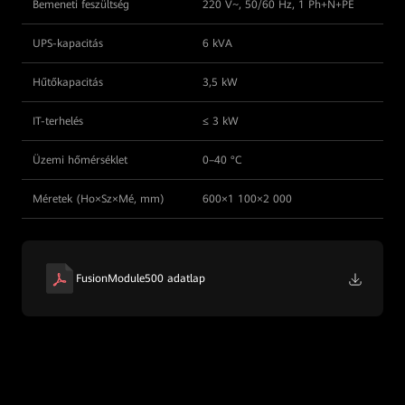
Bemeneti feszültség
220 V~, 50/60 Hz, 1 Ph+N+PE
UPS-kapacitás
6 kVA
Hűtőkapacitás
3,5 kW
IT-terhelés
≤ 3 kW
Üzemi hőmérséklet
0–40 °C
Méretek (Ho×Sz×Mé, mm)
600×1 100×2 000
FusionModule500 adatlap