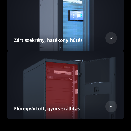
Zárt szekrény, hatékony hűtés
Előregyártott, gyors szállítás