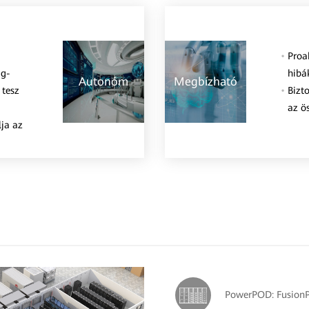
Proa
ág-
hibák
Autonóm
Megbízható
 tesz
Bizt
az ö
ja az
PowerPOD: Fusion