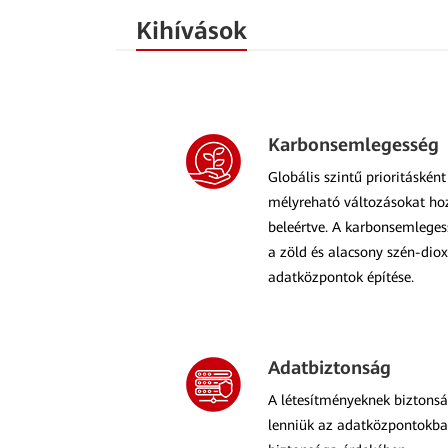
Kihívások
Karbonsemlegesség
Globális szintű prioritáské
mélyreható változásokat hoz
beleértve. A karbonsemleges
a zöld és alacsony szén-dio
adatközpontok építése.
Adatbiztonság
A létesítményeknek biztonsá
lenniük az adatközpontokba