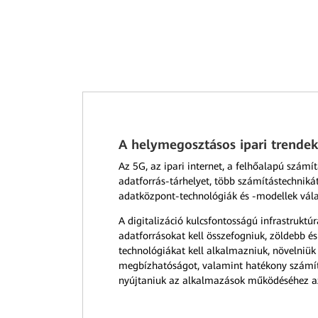
A helymegosztásos ipari trende
Az 5G, az ipari internet, a felhőalapú szám
adatforrás-tárhelyet, több számítástechniká
adatközpont-technológiák és -modellek vál
A digitalizáció kulcsfontosságú infrastrukt
adatforrásokat kell összefogniuk, zöldebb é
technológiákat kell alkalmazniuk, növelniük 
megbízhatóságot, valamint hatékony számítá
nyújtaniuk az alkalmazások működéséhez a