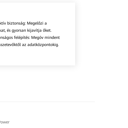
ktív biztonság: Megelőzi a
at, és gyorsan kijavítja őket.
onságos felépítés: Megóv mindent
sszetevőktől az adatközpontokig.
Power