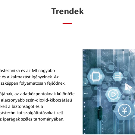
Trendek
k
ítástechnika és az MI nagyobb
t és alkalmazást igényelnek. Az
aszképpen folyamatosan fejlődnek.
úrájának, az adatközpontoknak különféle
s alacsonyabb szén-dioxid-kibocsátású
kell a biztonságot és a
stechnikai szolgáltatásokat kell
z iparágak széles tartományában.