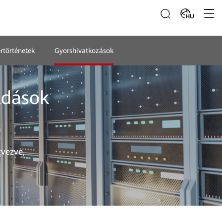
HU
ertörténetek
Gyorshivatkozások
ldások
vezve,