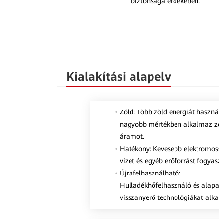
biztonsága érdekében.
Kialakítási alapelv
Zöld: Több zöld energiát használ
nagyobb mértékben alkalmaz z
áramot.
Hatékony: Kevesebb elektromos
vizet és egyéb erőforrást fogyasz
Újrafelhasználható:
Hulladékhőfelhasználó és alap
visszanyerő technológiákat alk