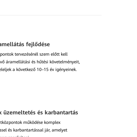
amellátás fejlődése
ontok tervezésénél szem előtt kell
övő áramellátási és hűtési követelményeit,
leljek a következő 10–15 év igényeinek.
 üzemeltetés és karbantartás
atközpontok működése komplex
sel és karbantartással jár, amelyet