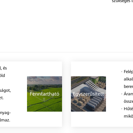
szükséges l
, és
Felép
öld
alka
bere
ságot,
Fenntartható
Egyszerűsített
Áram
t.
össz
Hűté
anyag-
mikö
almaz.