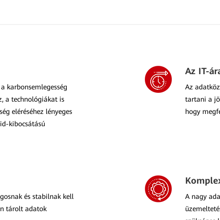
Az IT-ár
nt a karbonsemlegesség
Az adatközp
, a technológiákat is
tartani a j
ség eléréséhez lényeges
hogy megfe
xid-kibocsátású
Komplex
gosnak és stabilnak kell
A nagy ad
n tárolt adatok
üzemeltetés