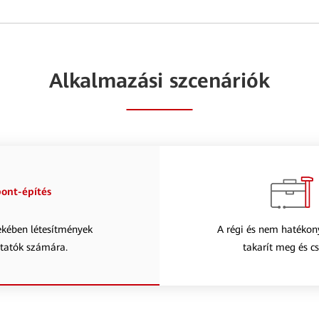
Alkalmazási szcenáriók
ont-építés
dekében létesítmények
A régi és nem hatékon
ltatók számára.
takarít meg és c