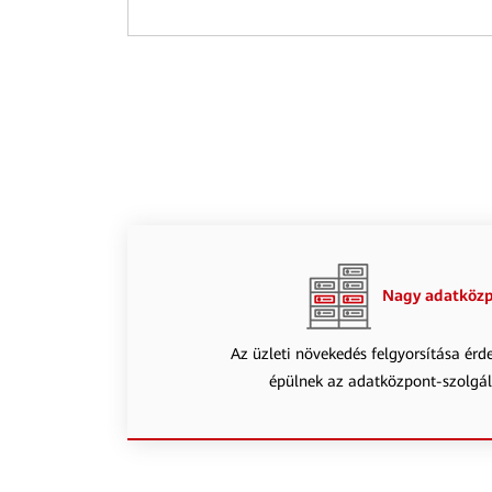
Nagy adatközp
Az üzleti növekedés felgyorsítása ér
épülnek az adatközpont-szolgá