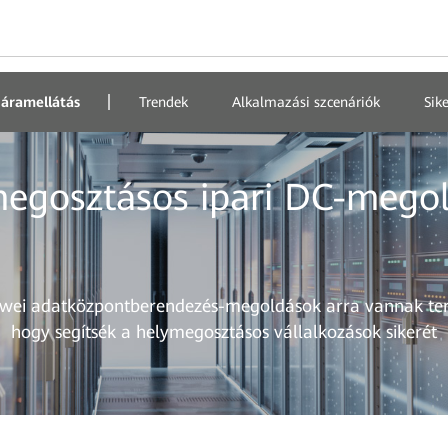
 áramellátás
Trendek
Alkalmazási szcenáriók
Sik
egosztásos ipari DC-mego
wei adatközpontberendezés-megoldások arra vannak ter
hogy segítsék a helymegosztásos vállalkozások sikerét