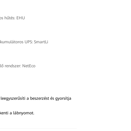
os hűtés: EHU
akkumulátoros UPS: SmartLi
lő rendszer: NetEco
 leegyszerűsíti a beszerzést és gyorsítja
kkenti a lábnyomot.