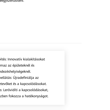
eegyszerűsíteni.
ítés: Innovatív kialakításokat
lmaz az épületeknél és
ndezéshelyiségeknél.
ellátás: Újradefiniálja az
etevőket és a kapcsolódásokat.
s: Lerövidíti a kapcsolódásokat,
zben fokozza a hatékonyságot.