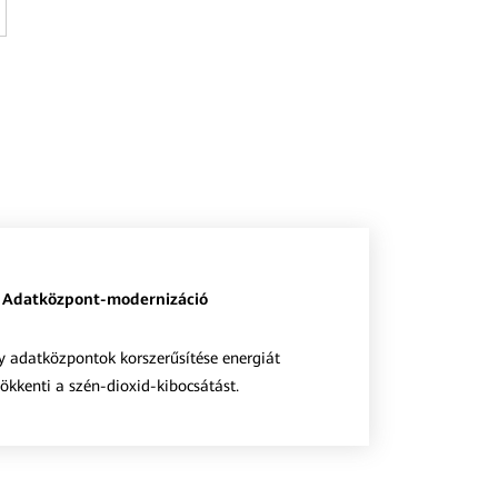
Adatközpont-modernizáció
y adatközpontok korszerűsítése energiát
sökkenti a szén-dioxid-kibocsátást.