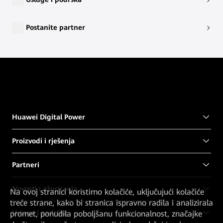
Postanite partner
Huawei Digital Power
Proizvodi i rješenja
Partneri
Novosti i ažuriranja
Na ovoj stranici koristimo kolačiće, uključujući kolačiće
treće strane, kako bi stranica ispravno radila i analizirala
Usluge i podrška
promet, ponudila poboljšanu funkcionalnost, značajke