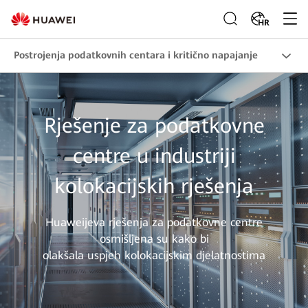
HR
Postrojenja podatkovnih centara i kritično napajanje
Rješenje za podatkovne
centre u industriji
kolokacijskih rješenja
Huaweijeva rješenja za podatkovne centre
osmišljena su kako bi
olakšala uspjeh kolokacijskim djelatnostima