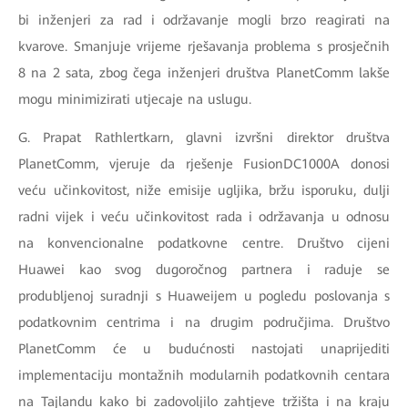
bi inženjeri za rad i održavanje mogli brzo reagirati na
kvarove. Smanjuje vrijeme rješavanja problema s prosječnih
8 na 2 sata, zbog čega inženjeri društva PlanetComm lakše
mogu minimizirati utjecaje na uslugu.
G. Prapat Rathlertkarn, glavni izvršni direktor društva
PlanetComm, vjeruje da rješenje FusionDC1000A donosi
veću učinkovitost, niže emisije ugljika, bržu isporuku, dulji
radni vijek i veću učinkovitost rada i održavanja u odnosu
na konvencionalne podatkovne centre. Društvo cijeni
Huawei kao svog dugoročnog partnera i raduje se
produbljenoj suradnji s Huaweijem u pogledu poslovanja s
podatkovnim centrima i na drugim područjima. Društvo
PlanetComm će u budućnosti nastojati unaprijediti
implementaciju montažnih modularnih podatkovnih centara
na Tajlandu kako bi zadovoljilo zahtjeve tržišta i na kraju