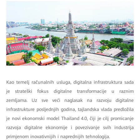
Kao temelj računalnih usluga, digitalna infrastruktura sada
je strateški fokus digitalne transformacije u raznim
zemljama. Uz sve veći naglasak na razvoju digitalne
infrastrukture posljednjih godina, tajlandska vlada predložila
je novi ekonomski model Thailand 4.0, čiji je cilj promicanje
razvoja digitalne ekonomije i povezivanje svih industrija
primjenom inovativnijih i naprednijih tehnologija.