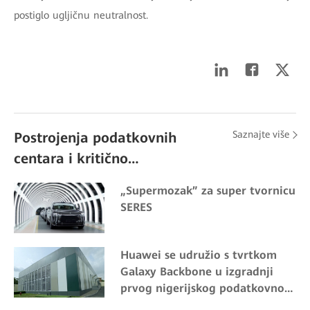
postiglo ugljičnu neutralnost.
Saznajte više
Postrojenja podatkovnih
centara i kritično
napajanje Priče o uspjehu
„Supermozak” za super tvornicu
SERES
Huawei se udružio s tvrtkom
Galaxy Backbone u izgradnji
prvog nigerijskog podatkovnog
centra s dvostrukim