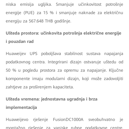
niska emisija ugljika. Smanjuje učinkovitost potrošnje
energije (PUE) za 15 % i smanjuje naknade za električnu
energiju za 567.648 THB godišnje.
Ušteda prostora: učinkovita potrošnja električne energije
i pouzdan rad
Huaweijev UPS poboljšava stabilnost sustava napajanja
podatkovnog centra. Integrirani dizajn ostvaruje uštedu od
50 % u pogledu prostora za opremu za napajanje. Ključne
komponente imaju modularni dizajn, koji može zadovoljiti
zahtjeve za proširenjem kapaciteta.
Ušteda vremena: jednostavna ugradnja i brza
implementacija
Huaweijevo rješenje FusionDC1000A sveobuhvatno je
montažno rješenje za vanjske rubne podatkovne centre.