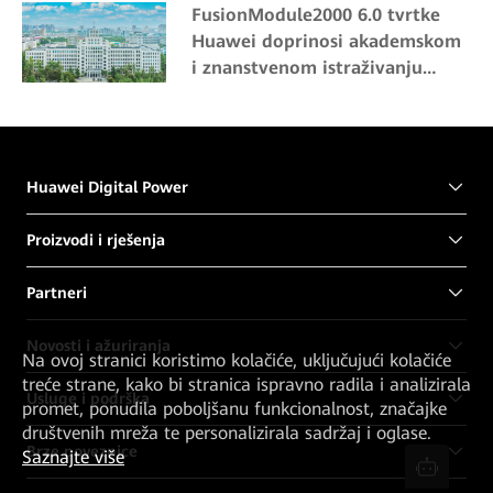
FusionModule2000 6.0 tvrtke
certifikatom Tier IV
Huawei doprinosi akademskom
i znanstvenom istraživanju
institucije Northeast Forestry
University
Huawei Digital Power
Proizvodi i rješenja
Partneri
Novosti i ažuriranja
Na ovoj stranici koristimo kolačiće, uključujući kolačiće
treće strane, kako bi stranica ispravno radila i analizirala
Usluge i podrška
promet, ponudila poboljšanu funkcionalnost, značajke
društvenih mreža te personalizirala sadržaj i oglase.
Brze poveznice
Saznajte više