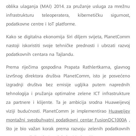
oblika ulaganja (MAI) 2014. za pružanje usluga za mrežnu
infrastrukturu teleoperatera, kibernetičku sigurnost,
podatkovne centre i IoT platforme.
Kako se digitalna ekonomija širi diljem svijeta, PlanetComm
nastoji iskoristiti svoje tehničke prednosti i ubrzati razvoj
podatkovnih centara na Tajlandu.
Prema riječima gospodina Prapata Rathlertkarna, glavnog
izvršnog direktora društva PlanetComm, isto je posvećeno
izgradnji društva bez emisije ugljika putem naprednih
tehnologija i pružanja optimalne zelene ICT infrastrukture
za partnere i klijente. Ta je ambicija srodna Huaweijevoj
viziji budućnosti. PlanetComm je implementirao
Huaweijev
montažni sveobuhvatni podatkovni centar FusionDC1000A
,
što je bio važan korak prema razvoju zelenih podatkovnih