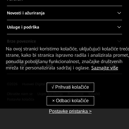
Novosti i ažuriranja
Usluge i podrška
Brze poveznice
Na ovoj stranici koristimo kolačiće, uključujući kolačiće treć
strane, kako bi stranica ispravno radila i analizirala promet
ponudila poboljšanu funkcionalnost, značajke društvenih
mreža te personalizirala sadržaj i oglase.
Saznajte više
©
2026
Huawei Digital Power Technologies Co., Ltd.
Obratite nam se
Uvjeti korištenja
Privatnost
Kolačići
Postavke kolačića
Postavke pristanka >