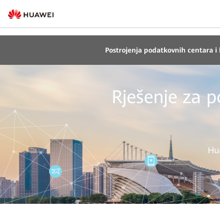
Postrojenja podatkovnih centara i 
Rješenje za p
Hua