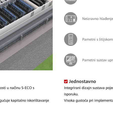
Neizravno hlađenj
Pametni s litijskom
Pametni sustav up
Jednostavno
osti u načinu S-ECO s
Integrirani dizajn sustava poj
isporuku.
ćuje kapitalno iskorištavanje
Visoka gustoća pri implementac