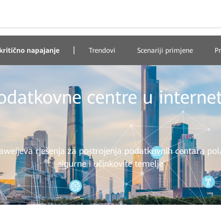
kritično napajanje
Trendovi
Scenariji primjene
Pr
odatkovne centre u internets
weijeva rješenja za postrojenja podatkovnih centara po
sigurne i učinkovite temelje