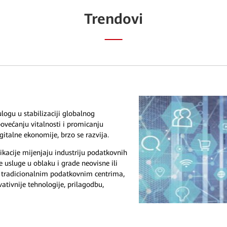
Trendovi
i
ulogu u stabilizaciji globalnog
povećanju vitalnosti i promicanju
igitalne ekonomije, brzo se razvija.
likacije mijenjaju industriju podatkovnih
e usluge u oblaku i grade neovisne ili
s tradicionalnim podatkovnim centrima,
vativnije tehnologije, prilagodbu,