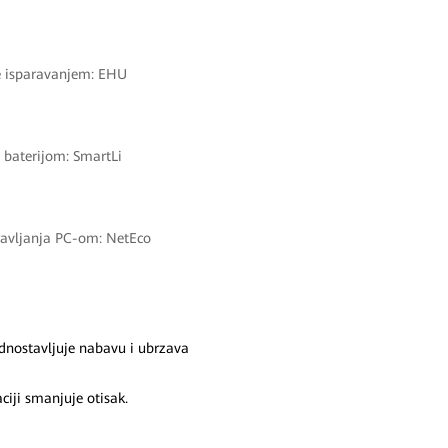
e isparavanjem: EHU
 baterijom: SmartLi
ravljanja PC-om: NetEco
ednostavljuje nabavu i ubrzava
iji smanjuje otisak.