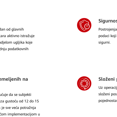
Sigurno
edan od glavnih
Postrojenja
ara aktivno istražuje
podaci koji
udjelom ugljika koje
sigurni.
dnju podatkovnih
emeljenih na
Složeni 
Uz operacij
složeni pos
ćuje da se subjekti
pojednostav
u za gustoću od 12 do 15
je sve veća potražnja
ušćom implementacijom u