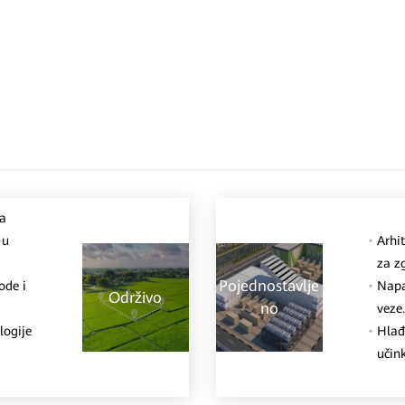
ra
 u
Arhit
za z
Pojednostavlje
ode i
Napa
Održivo
no
veze
logije
Hlađ
učink