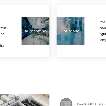
Proa
etske
kvar
Autonomno
Pouzdano
tno
Sigur
komp
ira
PowerPOD: Fusion