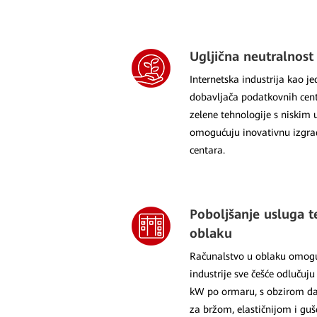
Ugljična neutralnost
Internetska industrija kao j
dobavljača podatkovnih cent
zelene tehnologije s niskim 
omogućuju inovativnu izgra
centara.
Poboljšanje usluga t
oblaku
Računalstvo u oblaku omogu
industrije sve češće odlučuj
kW po ormaru, s obzirom da 
za bržom, elastičnijom i g