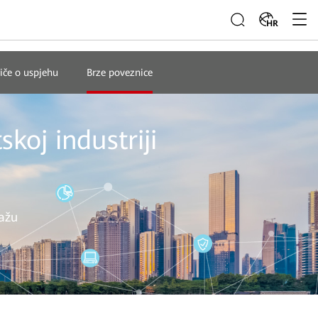
HR
iče o uspjehu
Brze poveznice
koj industriji
lažu