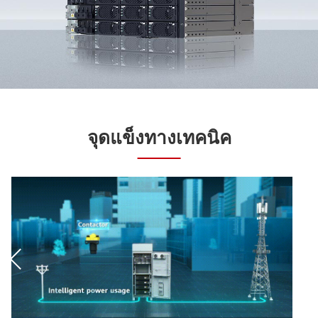
จุดแข็งทางเทคนิค