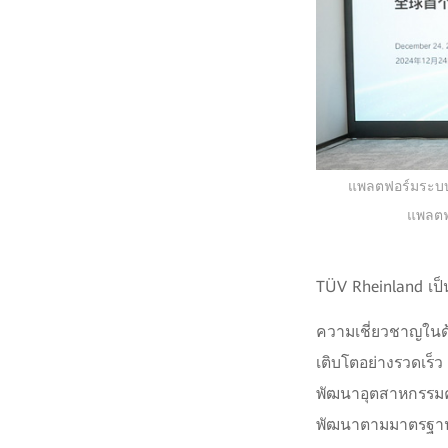
แพลตฟอร์มระบบก
แพลตฟ
TÜV Rheinland เป็น
ความเชี่ยวชาญในด
เติบโตอย่างรวดเร็
พัฒนาอุตสาหกรรมค
พัฒนาตามมาตรฐานที