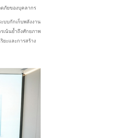
อดภัยของบุคลากร
บบกักเก็บพลังงาน
ารเน้นย้ำถึงศักยภาพ
ฉริยะและการสร้าง