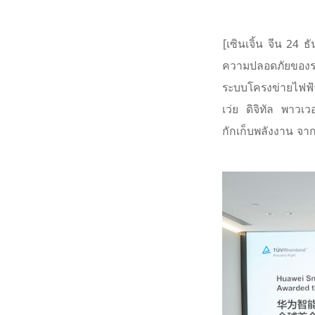
[เซินเจิ้น จีน 24
ความปลอดภัยของระ
ระบบโครงข่ายไฟฟ้า
เว่ย ดิจิทัล พาวเ
กักเก็บพลังงาน จา