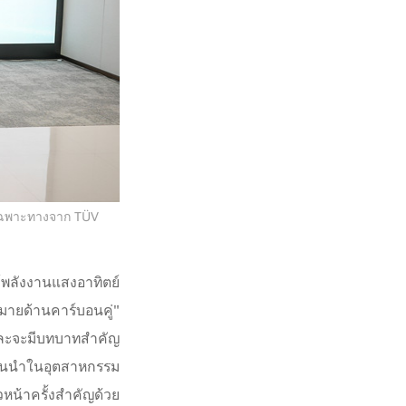
ัยเฉพาะทางจาก TÜV
์พลังงานแสงอาทิตย์
มายด้านคาร์บอนคู่"
และจะมีบทบาทสำคัญ
้นนำในอุตสาหกรรม
หน้าครั้งสำคัญด้วย