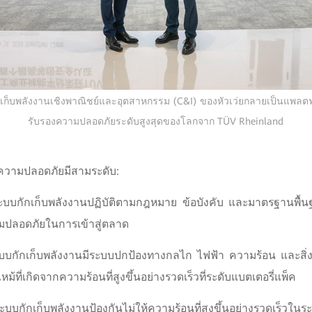
ก็บพลังงานเชิงพาณิชย์และอุตสาหกรรม (C&I) ของหัวเว่ยกลายเป็นแพลตฟอ
รับรองความปลอดภัยระดับสูงสุดของโลกจาก TÜV Rheinland
วามปลอดภัยมีสามระดับ:
ระบบกักเก็บพลังงานปฏิบัติตามกฎหมาย ข้อบังคับ และมาตรฐานพื
ปลอดภัยในการเข้าสู่ตลาด
ะบบกักเก็บพลังงานมีระบบปกป้องทางกลไก ไฟฟ้า ความร้อน และสิ่งแ
หม้ที่เกิดจากความร้อนที่สูงขึ้นอย่างรวดเร็วที่ระดับแบตเตอรี่แพ็ค
ะบบกักเก็บพลังงานป้องกันไม่ให้ความร้อนที่สูงขึ้นอย่างรวดเร็วใน