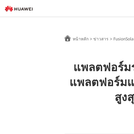
หน้าหลัก
>
ข่าวสาร
>
FusionSola
แพลตฟอร์มร
แพลตฟอร์มแร
สูง